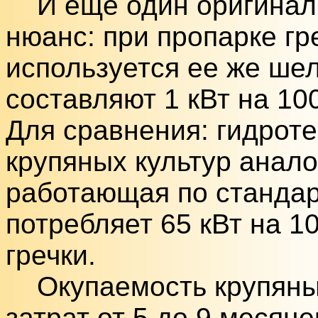
И еще один оригинал
нюанс: при пропарке гр
используется ее же шел
составляют 1 кВт на 10
Для сравнения: гидрот
крупяных культур анал
работающая по стандар
потребляет 65 кВт на 1
гречки.
Окупаемость крупяных
затрат от 5 до 9 месяц