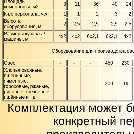
Площадь
3
11
36
40
24
компоновки, м2
К-во персонала, чел
1
1
2
3
2
Высота
2
2,5
2,5
2,5
2,5
оборудования, м
Размеры кузова а/
4х2
4х2
6х2,1
6х2,1
4х2
машины, м
Оборудование для производства овс
Овес
-
-
-
450
230
Хлопья овсяные,
пшеничные,
ячменные,
-
-
-
200
100
гороховые, ржаные,
рисовые, гречневые,
пшённые и т.д.
Комплектация может б
конкретный пе