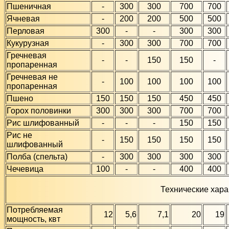
Пшеничная
-
300
300
700
700
Ячневая
-
200
200
500
500
Перловая
300
-
-
300
300
Кукурузная
-
300
300
700
700
Гречневая
-
-
150
150
-
пропаренная
Гречневая не
-
100
100
100
100
пропаренная
Пшено
150
150
150
450
450
Горох половинки
300
300
300
700
700
Рис шлифованный
-
-
-
150
150
Рис не
-
150
150
150
150
шлифованный
Полба (спельта)
-
300
300
300
300
Чечевица
100
-
-
400
400
Технические хара
Потребляемая
12
5,6
7,1
20
19
мощность, квт