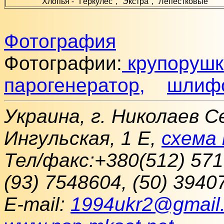
Хлопья - "Геркулес", "Экстра", "Лепестковые"
Фотография
Фотографии:
крупорушк
парогенератор,
шлиф
Украина, г. Николаев С
Ингульская, 1 Е,
схема 
Тел/факс:+380(512) 571
(93) 7548604, (50) 3940
Е-mail:
1994ukr2@gmail