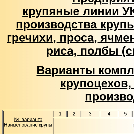
крупяные линии УК
производства крупы
гречихи, проса, ячмен
риса, полбы (с
Варианты компл
крупоцехов,
произво
1
2
3
4
5
№ варианта
Наименование крупы