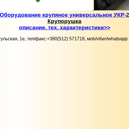
Оборудование крупяное универсальное УКР-
Крупорушка
описание, тех. характеристики>>
гульская, 1е, тел/факс:+380(512) 571718, моb/viber/whatsapp 